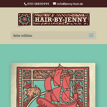
0151 58830494
info@jenny-hair.de
Seite wählen